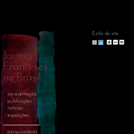
Pular
para o
conteúdo
principal
Estilo do site
Jornais
Franceses
no Brasil
apresentação
publicações
notícias
exposições
pesquisadores