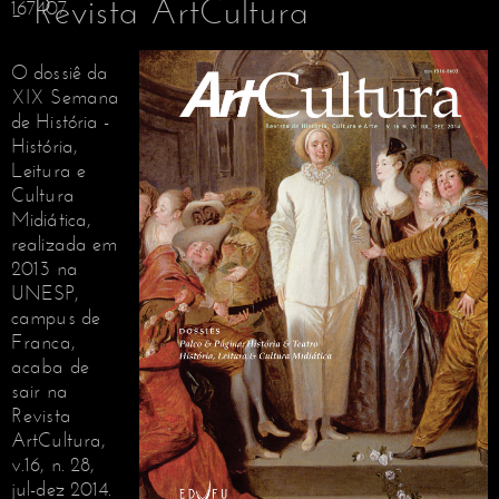
- Revista ArtCultura
167407
O dossiê da
XIX Semana
de História -
História,
Leitura e
Cultura
Midiática,
realizada em
2013 na
UNESP,
campus de
Franca,
acaba de
sair na
Revista
ArtCultura,
v.16, n. 28,
jul-dez 2014.