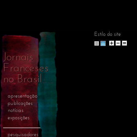
Pular
para o
conteúdo
principal
Estilo do site
Jornais
Franceses
no Brasil
apresentação
publicações
notícias
exposições
pesquisadores