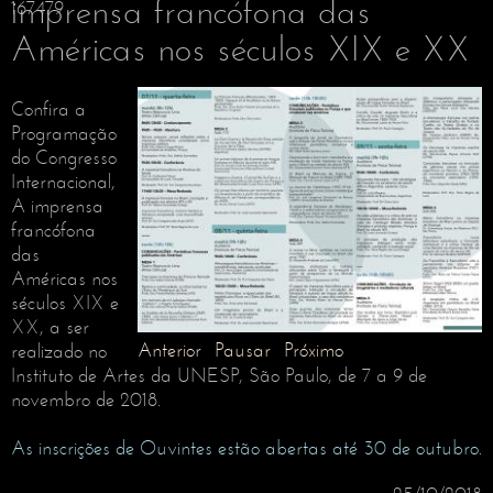
imprensa francófona das
167479
Américas nos séculos XIX e XX
Confira a
Programação
do Congresso
Internacional,
A imprensa
francófona
das
Américas nos
séculos XIX e
XX, a ser
Anterior
Pausar
Próximo
realizado no
Instituto de Artes da UNESP, São Paulo, de 7 a 9 de
novembro de 2018.
As inscrições de Ouvintes estão abertas até 30 de outubro.