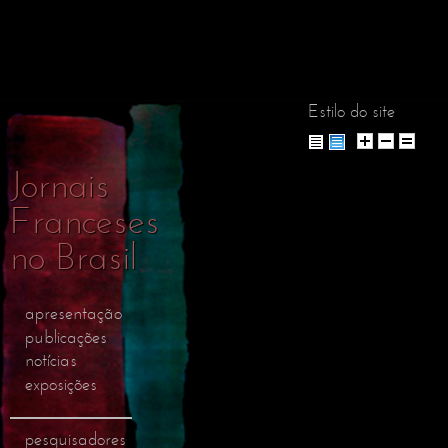
Pular
para o
conteúdo
principal
Estilo do site
Jornais
Franceses
no Brasil
apresentação
publicações
notícias
exposições
pesquisadores