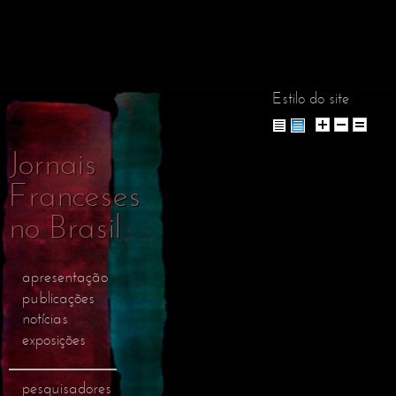
Pular
para o
conteúdo
principal
Estilo do site
Jornais
Franceses
no Brasil
apresentação
publicações
notícias
exposições
pesquisadores